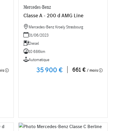
Mercedes-Benz
Classe A - 200 d AMG Line
Mercedes-Benz Kroely Strasbourg
01/06/2023
Diesel
10 686km
Automatique
35 900 €
661 €
ois
/ mois