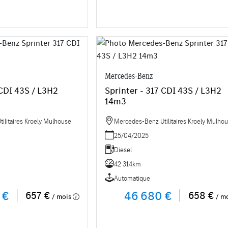
Mercedes-Benz
 CDI 43S / L3H2
Sprinter - 317 CDI 43S / L3H2
14m3
ilitaires Kroely Mulhouse
Mercedes-Benz Utilitaires Kroely Mulho
25/04/2025
Diesel
42 314km
Automatique
 €
46 680 €
657 €
658 €
/ mois
/ m