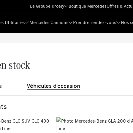
Le Groupe Kroely
Boutique Mercedes
Offres & Actu
s Utilitaires
Mercedes Camions
Prendre rendez-vous
Nos s
en stock
s
Véhicules d'occasion
ats