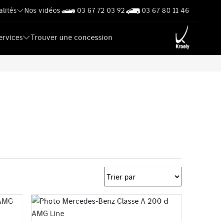
alités
Nos vidéos
03 67 72 03 92
03 67 80 11 46
ervices
Trouver une concession