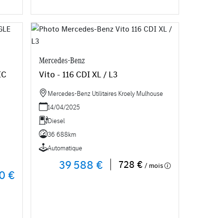
Mercedes-Benz
IC
Vito - 116 CDI XL / L3
Mercedes-Benz Utilitaires Kroely Mulhouse
14/04/2025
Diesel
36 688km
Automatique
39 588 €
728 €
/ mois
0 €