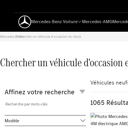
Mercedes-Benz Voiture
Mercedes-AMG
Mercede
Mercedes-Benz
Chercher un véhicule d'occasion en stock
›
Chercher un véhicule d'occasion 
Véhicules neuf
Affinez votre recherche
1065 Résult
Recherche par mots-clés
Modèle