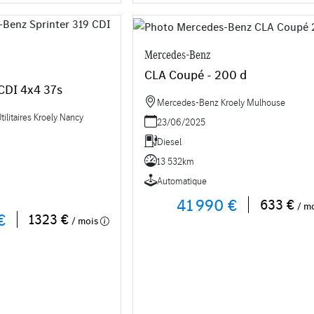
Mercedes-Benz
CLA Coupé - 200 d
 CDI 4x4 37s
Mercedes-Benz Kroely Mulhouse
litaires Kroely Nancy
23/06/2025
Diesel
13 532km
Automatique
41 990 €
633 €
/ m
€
1323 €
/ mois