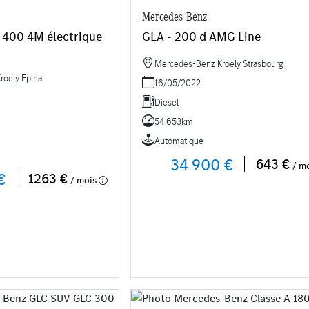
Mercedes-Benz
 400 4M électrique
GLA - 200 d AMG Line
Mercedes-Benz Kroely Strasbourg
oely Epinal
16/05/2022
Diesel
54 653km
Automatique
34 900 €
643 €
/ m
€
1263 €
/ mois