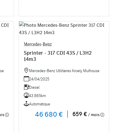
Mercedes-Benz
Sprinter - 317 CDI 43S / L3H2
14m3
use
Mercedes-Benz Utilitaires Kroely Mulhouse
24/04/2025
Diesel
43 865km
Automatique
46 680 €
659 €
ois
/ mois