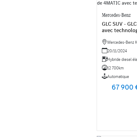
Mercedes-Benz
GLC SUV - GL
avec technolo
Mercedes-Benz Kr
20/11/2024
Hybride diesel él
12 700km
Automatique
67 900 