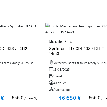
Mercedes-Benz
 CDI 43S / L3H2
Sprinter - 317 CDI 43S / L3H2
14m3
ilitaires Kroely Mulhouse
Mercedes-Benz Utilitaires Kroely Mulho
18/03/2025
Diesel
43 661km
Automatique
 €
46 680 €
656 €
656 €
/ mois
/ m