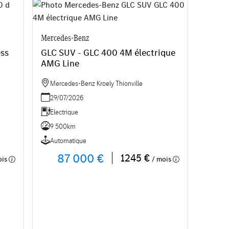
Mercedes-Benz
ess
GLC SUV - GLC 400 4M électrique
AMG Line
Mercedes-Benz Kroely Thionville
29/07/2026
Electrique
9 500km
Automatique
87 000 €
1245 €
ois
/ mois