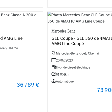
Mercedes-Benz
 d AMG Line
GLE Coupé - GLE 350 de 4MAT
AMG Line Coupé
roely Obernai
Mercedes-Benz Kroely Obernai
26/07/2023
Hybride diesel électrique
61 051km
Automatique
36 789 €
73 90