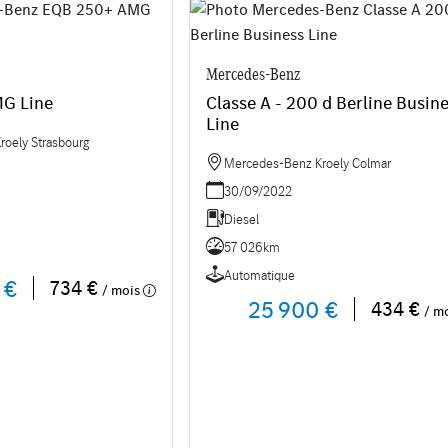
Mercedes-Benz
G Line
Classe A - 200 d Berline Busin
Line
oely Strasbourg
Mercedes-Benz Kroely Colmar
30/09/2022
Diesel
57 026km
Automatique
 €
734 €
/ mois
25 900 €
434 €
/ m