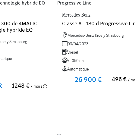
Mercedes-Benz
C 300 de 4MATIC
Classe A - 180 d Progressive Li
gie hybride EQ
Mercedes-Benz Kroely Strasbourg
oely Strasbourg
03/04/2023
Diesel
ectrique
71 050km
Automatique
26 900 €
496 €
/ m
€
1248 €
/ mois