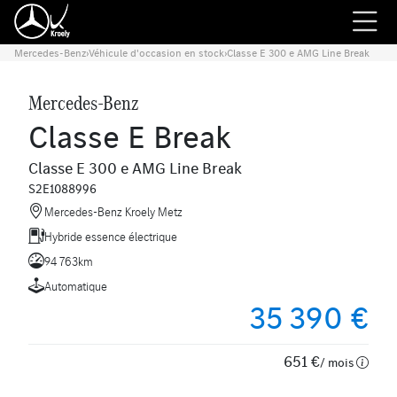
Mercedes-Benz
›
Véhicule d'occasion en stock
›
Classe E 300 e AMG Line Break
Mercedes-Benz
Classe E Break
Classe E 300 e AMG Line Break
S2E1088996
Mercedes-Benz Kroely Metz
Hybride essence électrique
94 763km
Automatique
35 390 €
651 €
/ mois