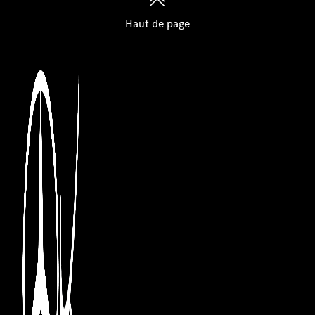
navigation étendus
Haut de page
Vol. carburant pour enlèvement par client
Services supplémentaires pour les véhicules hybrides
rechargeables
Intégration smartphone
Apple CarPlay
Android Auto
Prééquipement pour service de partage de clé
Pilote automatique de régulation de distance actif
DISTRONIC
Aide au Parking Active
Pack d'assistance à la conduite
Rétroviseurs intérieur et extérieur (côté conducteur) à
commutation jour/nuit automatique
Assistant direction actif
Antenne GPS
Pack mémoires
Banquette arrière rabattable 40/20/40