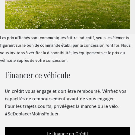
Assistant de signalisation routière
Ciel de pavillon en tissu noir
Radio digitale
Assistant de limitation de vitesse actif
MBUX système multimédia
Les prix affichés sont communiqués à titre indicatif, seuls les éléments
Climatisation automatique THERMOTRONIC 3 zones
figurant sur le bon de commande établi par la concession font foi. Nous
Vitrage teinté et insonorisant en verre feuilleté
vous invitons à vérifier la disponibilité, les équipements et le prix du
réfléchissant les infrarouges
véhicule auprès de votre concession.
Assistant de feux de route Plus
Prise de charge
Financer ce véhicule
Phares à LED dynamiques, circulation à droite
Barres de toit noires
Un crédit vous engage et doit être remboursé. Vérifiez vos
Console centrale en frêne noir à pores ouverts
capacités de remboursement avant de vous engager.
Chargeur embarqué 7,4 kW AC
Pour les trajets courts, privilégiez la marche ou le vélo.
Kit carrosserie AMG
#SeDeplacerMoinsPolluer
Prééquipement pour radio digitale
Powerdome sur le capot
Système de sonorisation Surround Burmester®
Je finance en Crédit