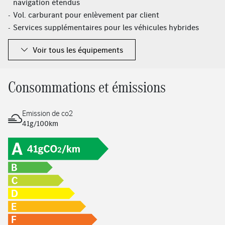
navigation étendus
Vol. carburant pour enlèvement par client
Services supplémentaires pour les véhicules hybrides
rechargeables
Voir tous les équipements
Intégration smartphone
Apple CarPlay
Android Auto
Consommations et émissions
Prééquipement pour service de partage de clé
Pilote automatique de régulation de distance actif
Emission de co2
DISTRONIC
41g/100km
Pack d'assistance à la conduite
Rétroviseurs intérieur et extérieur (côté conducteur) à
commutation jour/nuit automatique
Assistant direction actif
Antenne GPS
Pack mémoires
Banquette arrière rabattable 40/20/40
Système PRE-SAFE®