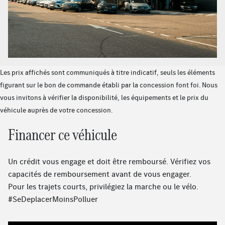
Système multimédia MBUX
Radio digitale
Climatisation automatique THERMATIC à 2 zones
Eclairage de proximité avec projection du logo de la
marque
Ciel de pavillon en tissu gris
Les prix affichés sont communiqués à titre indicatif, seuls les éléments
Régulateur de vitesse avec pré-installation pour
figurant sur le bon de commande établi par la concession font foi. Nous
DISTRONIC
vous invitons à vérifier la disponibilité, les équipements et le prix du
Service connecté : Assistant de feux de route adaptatifs
véhicule auprès de votre concession.
Projecteurs LED hautes performances
Prise de charge
Financer ce véhicule
Console centrale noir brillant
Pack USB
Un crédit vous engage et doit être remboursé. Vérifiez vos
Prééquipement pour radio digitale
capacités de remboursement avant de vous engager.
Sièges confort
Pour les trajets courts, privilégiez la marche ou le vélo.
Chargeur embarqué 11 kW AC
#SeDeplacerMoinsPolluer
Ecran média tactile 11,9''
Sièges conducteur et passager avant chauffants