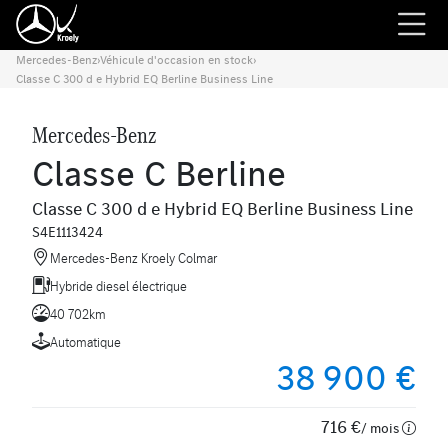
Mercedes-Benz
›
Véhicule d'occasion en stock
›
Classe C 300 d e Hybrid EQ Berline Business Line
Mercedes-Benz
Classe C Berline
Classe C 300 d e Hybrid EQ Berline Business Line
S4E1113424
Mercedes-Benz Kroely Colmar
Hybride diesel électrique
40 702km
Automatique
38 900 €
716 €
/ mois