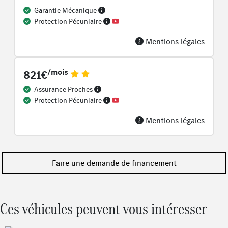
Service connecté : MBUX Navigation Premium
Garantie Mécanique
Pack Advanced
Protection Pécuniaire
Avantgarde Advanced
Tapis de sol en velours
Mentions légales
Soutien lombaire à 4 réglages
Diesel-Abgasreinigung mit SDPF
/mois
821€
Capot moteur actif
Assurance Proches
Protection Pécuniaire
Mentions légales
Faire une demande de financement
Ces véhicules peuvent vous intéresser