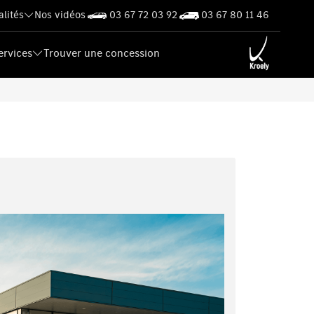
alités
Nos vidéos
03 67 72 03 92
03 67 80 11 46
ervices
Trouver une concession