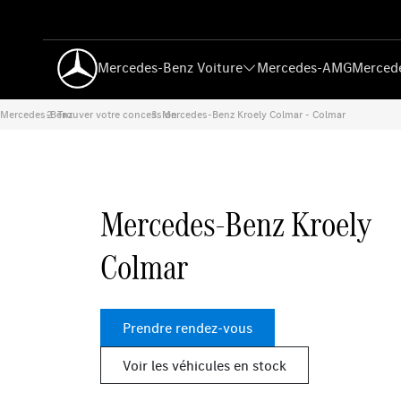
Mercedes-Benz Voiture
Mercedes-AMG
Mercede
Mercedes-Benz
Trouver votre concession
›
Mercedes-Benz Kroely Colmar - Colmar
›
Mercedes-Benz Kroely
Colmar
Prendre rendez-vous
Voir les véhicules en stock