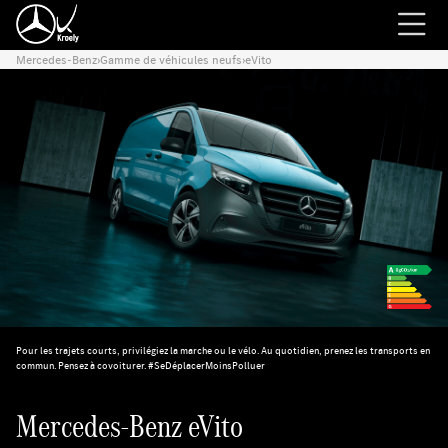
Mercedes-Benz
›
Gamme de véhicules neufs
›
eVito
Pour les trajets courts, privilégiez la marche ou le vélo. Au quotidien, prenez les transports en
commun. Pensez à covoiturer. #SeDéplacerMoinsPolluer
Mercedes-Benz eVito