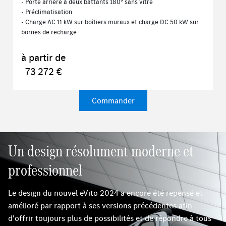
- Porte arrière à deux battants 180° sans vitre
- Préclimatisation
- Charge AC 11 kW sur boîtiers muraux et charge DC 50 kW sur
bornes de recharge
à partir de
73 272 €
Commander
Un design résolument moderne et
professionnel
Le design du nouvel eVito 2024 a encore été repensé et
amélioré par rapport à ses versions précédentes afin
d'offrir toujours plus de possibilités et de répondre à tous