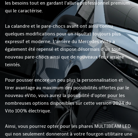
les besoins tout en gardant l'allure professionnel premium
qui le caractérise.
La calandre et le pare-chocs avant ont ainsi connu
quelques modifications pour un résultat toujours plus
expressif et moderne. L'arrière du Mercedes eVito a
également été repensé et dispose désormais d'un tout
nouveau pare-chocs ainsi que de nouveaux feux arrière
teintés.
Pour pousser encore un peu plus la personnalisation et
tirer avantage au maximum des possibilités offertes par le
nouveau eVito, vous aurez la possibilité d'opter pour les
nombreuses options disponibles sur cette version 2024 du
Vito 100% électrique.
Ainsi, vous pourrez opter pour les phares MULTIBEAM LED
qui non seulement donneront à votre fourgon utilitaire une