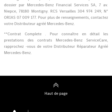
dossier par Mercedes-Benz Financial Services SA, 7 av.
Niepce, 78180 Montigny. RCS Versailles 304 974 249, N°
ORIAS 07 009 177. Pour plus de renseignements, contactez
votre Distributeur agréé Mercedes-Benz.
**Contrat Complete . Pour connaître en détail les
prestations des contrats Mercedes-Benz ServiceCare,
rapprochez -vous de votre Distributeur Réparateur Agréé
Mercedes-Benz.
Haut de page