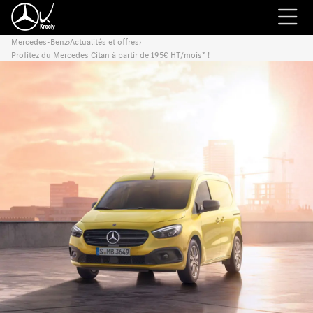
Mercedes-Benz
›
Actualités et offres
›
Profitez du Mercedes Citan à partir de 195€ HT/mois* !