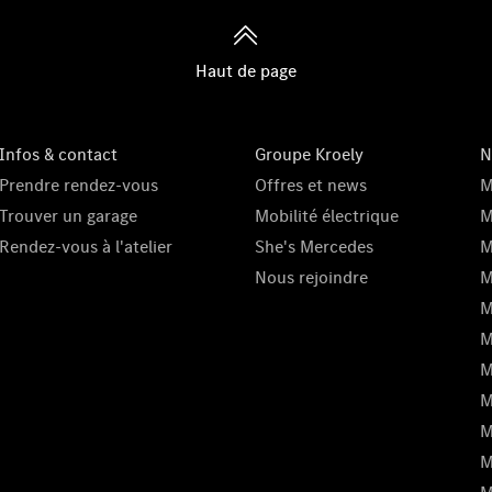
Haut de page
Infos & contact
Groupe Kroely
N
Prendre rendez-vous
Offres et news
M
Trouver un garage
Mobilité électrique
M
Rendez-vous à l'atelier
She's Mercedes
M
Nous rejoindre
M
M
M
M
M
M
M