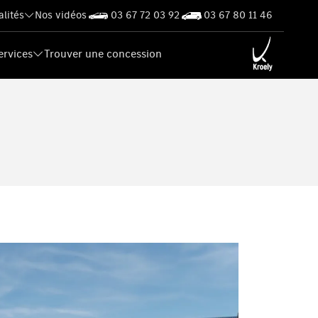
alités
Nos vidéos
03 67 72 03 92
03 67 80 11 46
ervices
Trouver une concession